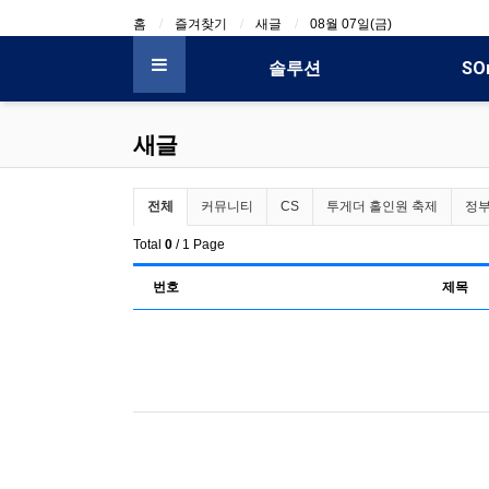
상단 네비
홈
즐겨찾기
새글
08월 07일(금)
메인 메뉴
솔루션
SO
전체 메뉴
새글
전체게시물 그룹 목록
전체
커뮤니티
CS
투게더 홀인원 축제
정
Total
0
/ 1 Page
번호
제목