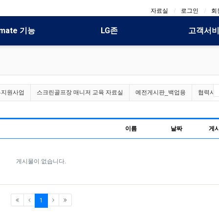
자료실
로그인
회
mate 기능
LG존
고객서
부지원사업
스크린골프장 매니저 교육 자료실
예전게시판_백업용
협력사 
이름
날짜
게
게시물이 없습니다.
(current)
1