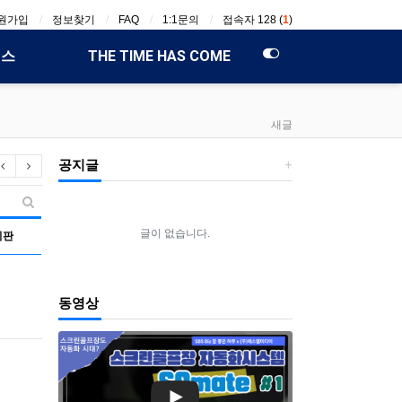
원가입
정보찾기
FAQ
1:1문의
접속자 128 (
1
)
비스
THE TIME HAS COME
새글
공지글
이전 그룹
다음 그룹
전용
프로모션
Hidden
무인화 시작
새글 검색
글이 없습니다.
시판
동영상